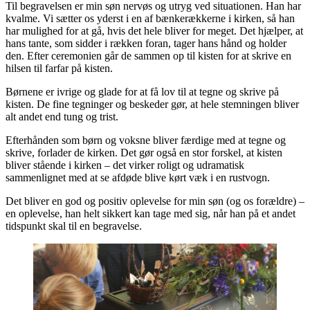
Til begravelsen er min søn nervøs og utryg ved situationen. Han har
kvalme. Vi sætter os yderst i en af bænkerækkerne i kirken, så han
har mulighed for at gå, hvis det hele bliver for meget. Det hjælper, at
hans tante, som sidder i rækken foran, tager hans hånd og holder
den. Efter ceremonien går de sammen op til kisten for at skrive en
hilsen til farfar på kisten.
Børnene er ivrige og glade for at få lov til at tegne og skrive på
kisten. De fine tegninger og beskeder gør, at hele stemningen bliver
alt andet end tung og trist.
Efterhånden som børn og voksne bliver færdige med at tegne og
skrive, forlader de kirken. Det gør også en stor forskel, at kisten
bliver stående i kirken – det virker roligt og udramatisk
sammenlignet med at se afdøde blive kørt væk i en rustvogn.
Det bliver en god og positiv oplevelse for min søn (og os forældre) –
en oplevelse, han helt sikkert kan tage med sig, når han på et andet
tidspunkt skal til en begravelse.